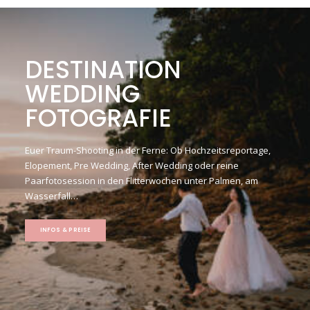
DESTINATION
WEDDING
FOTOGRAFIE
Euer Traum-Shooting in der Ferne: Ob Hochzeitsreportage,
Elopement, Pre Wedding, After Wedding oder reine
Paarfotosession in den Flitterwochen unter Palmen, am
Wasserfall…
INFOS & PREISE