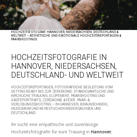
HOCHZEITSFOTOGRAF HANNOVER, NIEDERSACHSEN, DEUTSCHLAND &
WELTWEIT – ÄSTHETISCHE UND EMOTIONALE HOCHZEITSREPORTAGEN &
PAARSHOOTINGS
HOCHZEITSFOTOGRAFIE IN
HANNOVER, NIEDERSACHSEN,
DEUTSCHLAND- UND WELTWEIT
HOCHZEITSREPORTAGEN, FOTOGRAFISCHE BEGLEITUNG VOM
GETTING READY BIS ZUR ZEREMONIE: STANDESAMTLICHE UND
KIRCHLICHE TRAUUNG, ELOPEMENT, PAARSHOOTING UND
GÄSTEPORTRAITS, ZEREMONIE & FEIER. PAAR- &
VERLOBUNGSSHOOTING – IN HANNOVER, BRAUNSCHWEIG,
HILDESHEIM UND IM RESTLICHEN NIEDERSACHSEN UND
DEUTSCHLAND
Ihr sucht eine empathische und zuverlässige
Hochzeitsfotografin für eure Trauung in
Hannover
,